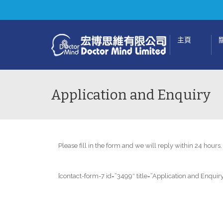
主頁
Application and Enquiry
Please fill in the form and we will reply within 24 hours.
[contact-form-7 id=”3499″ title=”Application and Enquiry