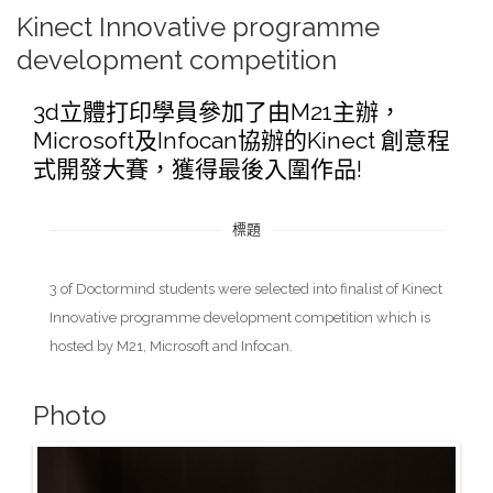
Kinect Innovative programme
development competition
3d立體打印學員參加了由M21主辦，
Microsoft及Infocan協辦的Kinect 創意程
式開發大賽，獲得最後入圍作品!
標題
3 of Doctormind students were selected into finalist of Kinect
Innovative programme development competition which is
hosted by M21, Microsoft and Infocan.
Photo