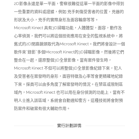
2D影像永遠是單一平面，警察很難從這單一平面的影像中得到
一些重要的資料或證據，例如:兇手刺傷受害者的位置，兇器的
形狀及大小，兇手的實際身形及面容輪廓等等。
Microsoft Kinect 具有3D掃瞄功能，人體體型，面容，動作及
心率偵測，我們可以將這個技術應用在安全的監視系統中，將
舊式的2D閉路鏡頭取代為Microsoft Kinect。我們將會設計一個
軟件來”錄影”多個Microsoft Kinect的3D掃瞄影像，然後將它們
整合在一起，還原整個3D全景影像。當有案件發生時，
Microsoft Kinect 不但可以將整個3D全景影像紀錄下來，犯人
及受害者在案發時的身形，面容特徵及心率等會更精確地紀錄
下來。探員可以由多角度了解案發時的情況。在禁區或限制區
域內，Microsoft Kinect 也可以用在身份偵測的功能上，當有不
明人士進入該區域，系統會自動通知警方。這種技術將會對預
防案件和破案有很大輔助作用。
實行計劃詳情: