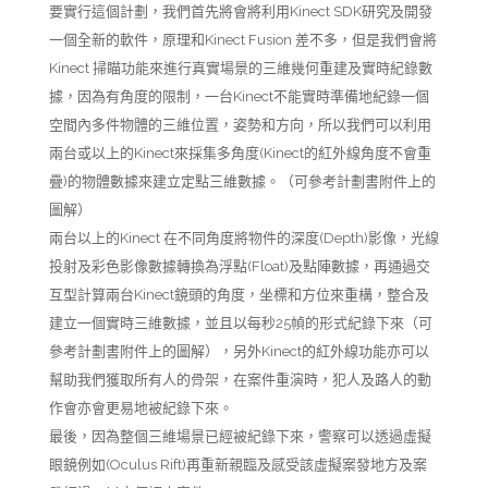
要實行這個計劃，我們首先將會將利用Kinect SDK研究及開發
一個全新的軟件，原理和Kinect Fusion 差不多，但是我們會將
Kinect 掃瞄功能來進行真實場景的三維幾何重建及實時紀錄數
據，因為有角度的限制，一台Kinect不能實時準備地紀錄一個
空間內多件物體的三維位置，姿勢和方向，所以我們可以利用
兩台或以上的Kinect來採集多角度(Kinect的紅外線角度不會重
疊)的物體數據來建立定點三維數據。（可參考計劃書附件上的
圖解）
兩台以上的Kinect 在不同角度將物件的深度(Depth)影像，光線
投射及彩色影像數據轉換為浮點(Float)及點陣數據，再通過交
互型計算兩台Kinect鏡頭的角度，坐標和方位來重構，整合及
建立一個實時三維數據，並且以每秒25幀的形式紀錄下來（可
參考計劃書附件上的圖解），另外Kinect的紅外線功能亦可以
幫助我們獲取所有人的骨架，在案件重演時，犯人及路人的動
作會亦會更易地被紀錄下來。
最後，因為整個三維場景已經被紀錄下來，警察可以透過虛擬
眼鏡例如(Oculus Rift)再重新親臨及感受該虛擬案發地方及案