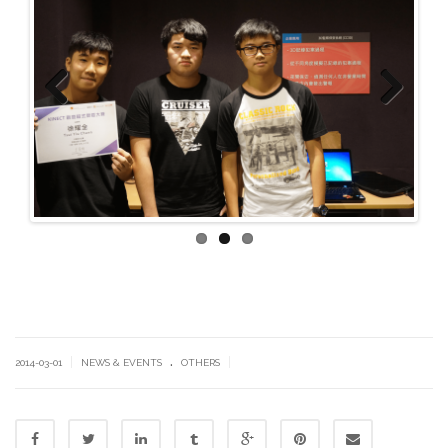
Previous
Next
.
|
|
2014-03-01
NEWS & EVENTS
OTHERS